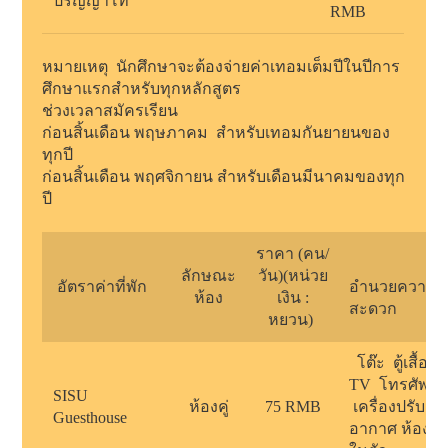
ปริญญาโท
RMB
หมายเหตุ นักศึกษาจะต้องจ่ายค่าเทอมเต็มปีในปีการ
ศึกษาแรกสำหรับทุกหลักสูตร
ช่วงเวลาสมัครเรียน
ก่อนสิ้นเดือน
พฤษภาคม
สำหรับเทอมกันยายนของ
ทุกปี
ก่อนสิ้นเดือน
พฤศจิกายน
สำหรับเดือนมีนาคมของทุก
ปี
ราคา
(
คน/
สิ่
ลักษณะ
วัน)
(
หน่วย
อัตราค่าที่พัก
อำนวยความ
ห้อง
เงิน :
สะดวก
หยวน)
โต๊ะ ตู้เสื้อผ้
TV โทรศัพท์
SISU
ห้องคู่
75 RMB
เครื่องปรับ
Guesthouse
อากาศ ห้องน้