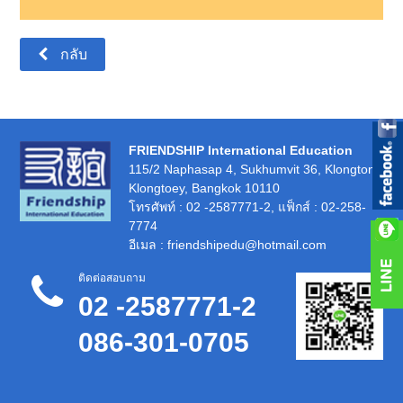
กลับ
FRIENDSHIP International Education
115/2 Naphasap 4, Sukhumvit 36, Klongton,
Klongtoey, Bangkok 10110
โทรศัพท์
: 02 -2587771-2,
แฟ็กส์
: 02-258-
7774
อีเมล
: friendshipedu@hotmail.com
ติดต่อสอบถาม
02 -2587771-2
086-301-0705