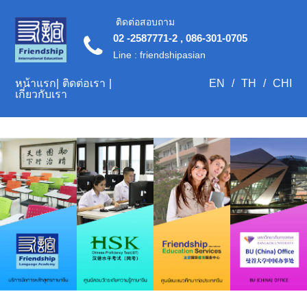
ติดต่อสอบถาม
02 -2587771-2 , 086-301-0705
Line : friendshipasian
หน้าแรก
|
ติดต่อเรา
|
EN
/
TH
/
CHI
เกี่ยวกับเรา