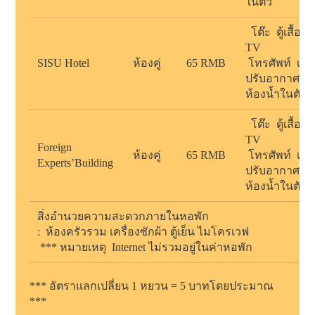
ในตัว
โต๊ะ ตู้เสื้อผ้
TV
SISU Hotel
ห้องคู่
65 RMB
โทรศัพท์ เครื
ปรับอากาศ
ห้องน้ำในตัว
โต๊ะ ตู้เสื้อผ้
TV
Foreign
ห้องคู่
65 RMB
โทรศัพท์ เครื
Experts’Building
ปรับอากาศ
ห้องน้ำในตัว
สิ่งอำนวยความสะดวกภายในหอพัก
:
ห้องครัวรวม เครื่องซักผ้า ตู้เย็น ไมโครเวฟ
***
หมายเหตุ
Internet
ไม่รวมอยู่ในค่าหอพัก
***
อัตราแลกเปลี่ยน
1
หยวน =
5
บาทโดยประมาณ
***