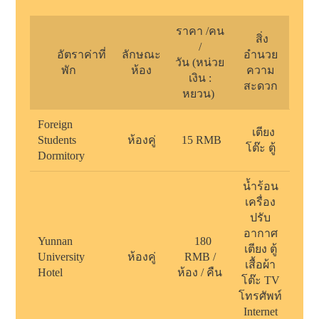
ราคา
/
คน
สิ่ง
/
อัตราค่าที่
ลักษณะ
อำนวย
วัน
(
หน่วย
พัก
ห้อง
ความ
เงิน :
สะดวก
หยวน)
Foreign
เตียง
Students
ห้องคู่
15 RMB
โต๊ะ ตู้
Dormitory
น้ำร้อน
เครื่อง
ปรับ
อากาศ
Yunnan
180
เตียง ตู้
University
ห้องคู่
RMB /
เสื้อผ้า
Hotel
ห้อง / คืน
โต๊ะ TV
โทรศัพท์
Internet