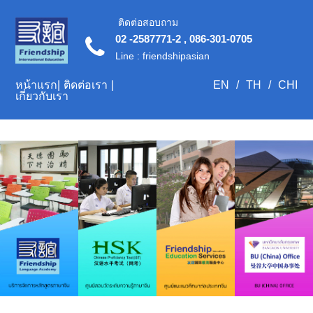
ติดต่อสอบถาม
02 -2587771-2 , 086-301-0705
Line : friendshipasian
หน้าแรก
|
ติดต่อเรา
|
EN
/
TH
/
CHI
เกี่ยวกับเรา